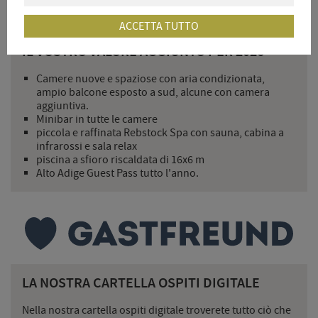
ACCETTA TUTTO
IL VOSTRO VALORE AGGIUNTO PER 2026
Camere nuove e spaziose con aria condizionata,
ampio balcone esposto a sud, alcune con camera
aggiuntiva.
Minibar in tutte le camere
piccola e raffinata Rebstock Spa con sauna, cabina a
infrarossi e sala relax
piscina a sfioro riscaldata di 16x6 m
Alto Adige Guest Pass tutto l'anno.
LA NOSTRA CARTELLA OSPITI DIGITALE
Nella nostra cartella ospiti digitale troverete tutto ciò che