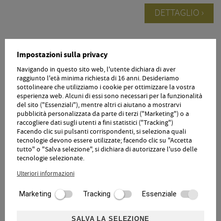
DETTAGLIO
Impostazioni sulla privacy
Relax autunnale!
Navigando in questo sito web, l'utente dichiara di aver
raggiunto l'età minima richiesta di 16 anni. Desideriamo
17.10. - 31.10.26
31.10. - 08.11.26
sottolineare che utilizziamo i cookie per ottimizzare la vostra
esperienza web. Alcuni di essi sono necessari per la funzionalità
del sito ("Essenziali"), mentre altri ci aiutano a mostrarvi
pubblicità personalizzata da parte di terzi ("Marketing") o a
raccogliere dati sugli utenti a fini statistici ("Tracking")
Facendo clic sui pulsanti corrispondenti, si seleziona quali
tecnologie devono essere utilizzate; facendo clic su "Accetta
tutto" o "Salva selezione", si dichiara di autorizzare l'uso delle
tecnologie selezionate.
Ulteriori informazioni
Rimani 7 giorni = e ne paghi 6!
Marketing
Tracking
Essenziale
DETTAGLIO
SALVA LA SELEZIONE