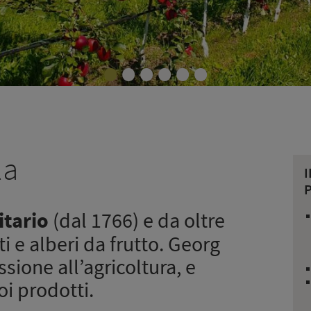
•
•
•
•
•
•
la
P
tario
(dal 1766) e da oltre
i e alberi da frutto. Georg
sione all’agricoltura, e
oi prodotti.