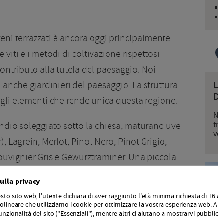
erreni terrazzati è ancora oggi principalmente
viti e i metodi di coltivazione rispettosi
ntributo alla tutela del paesaggio. Noi
 anche giardinieri del paesaggio. La struttura
D
gli elementi che rende unica questa regione.
N
endio soleggiato sotto la chiesa, maturano uve
t
v
), Lagrein, Merlot, Pinot Nero, Pinot Grigio,
uvignier Gris e Gewürztraminer. Una piccola
ta direttamente da noi per produrre tre tipi di
ulla privacy
n
Vernatsch
e un
Cuvée Merlot – Lagrein
,
to sito web, l'utente dichiara di aver raggiunto l'età minima richiesta di 16 
rtlerhof.
lineare che utilizziamo i cookie per ottimizzare la vostra esperienza web. Al
unzionalità del sito ("Essenziali"), mentre altri ci aiutano a mostrarvi pubblic