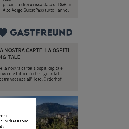
piscina a sfioro riscaldata di 16x6 m
Alto Adige Guest Pass tutto l'anno.
LA NOSTRA CARTELLA OSPITI
IGITALE
ella nostra cartella ospiti digitale
roverete tutto ciò che riguarda la
ostra vacanza all'Hotel Örtlerhof.
anni.
cuni di essi sono
ità