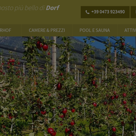
Dorf
 posto più bello di
+39 0473 923490
ERHOF
CAMERE & PREZZI
POOL E SAUNA
ATTIV