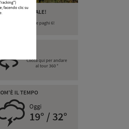
"Tracking")
e; facendo clic su
RELAX AUTUNNALE!
e.
imani 7 giorni = e ne paghi 6!
60° TOUR
Clicca qui per andare
al tour 360 °
COM'È IL TEMPO
0
Oggi
19° / 32°