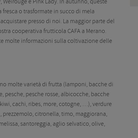
y, Weirouge e Pink Lady. In autunno, queste
 fresca o trasformate in succo di mela
 acquistare presso di noi. La maggior parte del
ostra cooperativa frutticola CAFA a Merano.
ete molte informazioni sulla coltivazione delle
ono molte varietà di frutta (lamponi, bacche di
gie, pesche, pesche rosse, albicocche, bacche
, kiwi, cachi, ribes, more, cotogne, …), verdure
, prezzemolo, citronella, timo, maggiorana,
lissa, santoreggia, aglio selvatico, olive,