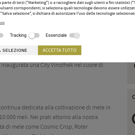
parte di terzi ("Marketing") o a raccogliere dati sugli utenti a fini statistici (
a viene conferita alla Cantina Merano, dove
pulsanti corrispondenti, si seleziona quali tecnologie devono essere utilizzat
"Salva selezione", si dichiara di autorizzare l'uso delle tecnologie selezionat
egione vengono vinificate in eccellenti vini.
oni
R
nella carta dei vini dell’Örtlerhof. La cantina è
a nel 2013, e una visita guidata con
Tracking
Essenziale
i Merano è un’esperienza imperdibile. Si
3
ACCETTA TUTTO
A SELEZIONE
ni settimana dal mercoledì al venerdì alle
re inaugurata una City Vinothek nel cuore di
 continua dedicata alla coltivazione di mele in
10.000 meli. Nei prati attorno alla nostra
età di mele come Cosmic Crisp, Roter