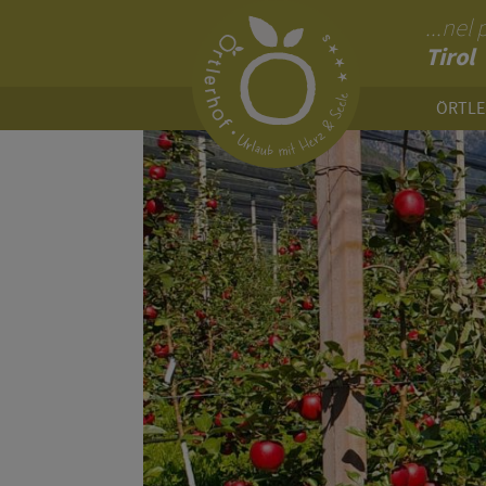
...nel
Tirol
ÖRTL