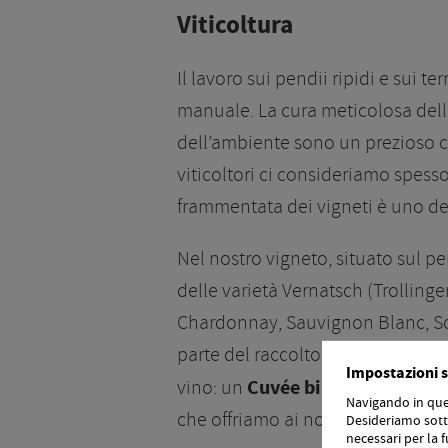
Viticoltura
Il lavoro sui pendii ripidi e sui t
manuale. La cura meticolosa delle 
dell’ambiente sono un prezioso co
viticoltori ci consideriamo spesso
frammentata dei vigneti è uno de
Nel nostro vigneto, situato sul p
delle varietà Vernatsch (Trollinger
Chardonnay, Sauvignon Blanc, So
parte del raccolto viene trasforma
Impostazioni s
vino: un
Cuvée bianco – Wais
, u
Navigando in ques
che offriamo ai nostri ospiti dell’Ö
Desideriamo sotto
necessari per la f