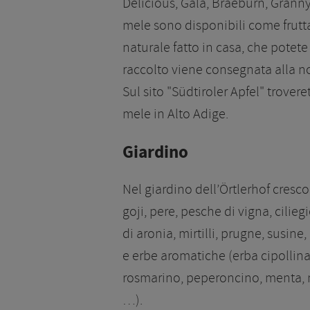
Delicious, Gala, Braeburn, Grann
mele sono disponibili come frutta
naturale fatto in casa, che potete
raccolto viene consegnata alla n
Sul sito "Südtiroler Apfel" trover
mele in Alto Adige.
Giardino
Nel giardino dell’Örtlerhof cresc
goji, pere, pesche di vigna, cilie
di aronia, mirtilli, prugne, susine
e erbe aromatiche (erba cipollina
rosmarino, peperoncino, menta, me
…).