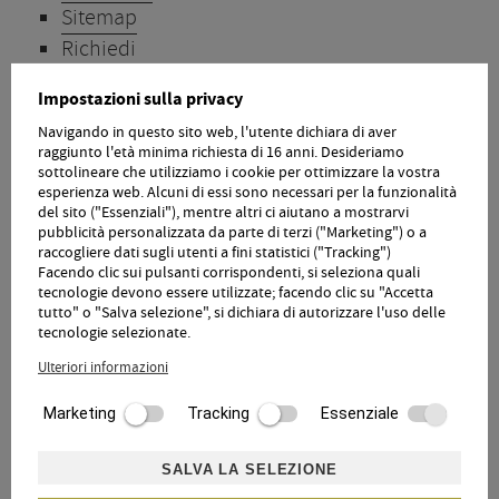
Sitemap
Richiedi
Prenota
Impostazioni sulla privacy
Home
Navigando in questo sito web, l'utente dichiara di aver
raggiunto l'età minima richiesta di 16 anni. Desideriamo
sottolineare che utilizziamo i cookie per ottimizzare la vostra
IL VOSTRO VALORE AGGIUNTO PER 2026
esperienza web. Alcuni di essi sono necessari per la funzionalità
del sito ("Essenziali"), mentre altri ci aiutano a mostrarvi
pubblicità personalizzata da parte di terzi ("Marketing") o a
Camere nuove e spaziose con aria condizionata,
raccogliere dati sugli utenti a fini statistici ("Tracking")
ampio balcone esposto a sud, alcune con camera
Facendo clic sui pulsanti corrispondenti, si seleziona quali
aggiuntiva.
tecnologie devono essere utilizzate; facendo clic su "Accetta
Minibar in tutte le camere
tutto" o "Salva selezione", si dichiara di autorizzare l'uso delle
piccola e raffinata Rebstock Spa con sauna, cabina a
tecnologie selezionate.
infrarossi e sala relax
piscina a sfioro riscaldata di 16x6 m
Ulteriori informazioni
Alto Adige Guest Pass tutto l'anno.
Marketing
Tracking
Essenziale
SALVA LA SELEZIONE