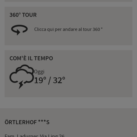
360° TOUR
Clicca qui per andare al tour 360 °
COM'È IL TEMPO
0
Oggi
19° / 32°
ÖRTLERHOF ***S
Fam. Ladurner, Via Ling 26