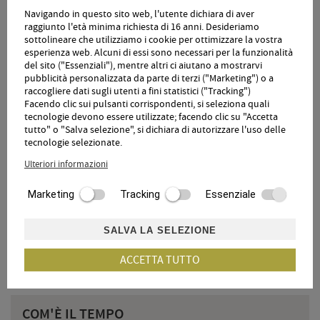
Alto Adige Guest Pass tutto l'anno.
Navigando in questo sito web, l'utente dichiara di aver
raggiunto l'età minima richiesta di 16 anni. Desideriamo
sottolineare che utilizziamo i cookie per ottimizzare la vostra
esperienza web. Alcuni di essi sono necessari per la funzionalità
del sito ("Essenziali"), mentre altri ci aiutano a mostrarvi
pubblicità personalizzata da parte di terzi ("Marketing") o a
raccogliere dati sugli utenti a fini statistici ("Tracking")
Facendo clic sui pulsanti corrispondenti, si seleziona quali
LA NOSTRA CARTELLA OSPITI DIGITALE
tecnologie devono essere utilizzate; facendo clic su "Accetta
tutto" o "Salva selezione", si dichiara di autorizzare l'uso delle
Nella nostra cartella ospiti digitale troverete tutto ciò che
tecnologie selezionate.
riguarda la vostra vacanza all'Hotel Örtlerhof.
Ulteriori informazioni
Marketing
Tracking
Essenziale
360° TOUR
SALVA LA SELEZIONE
Clicca qui per andare al tour 360 °
ACCETTA TUTTO
COM'È IL TEMPO