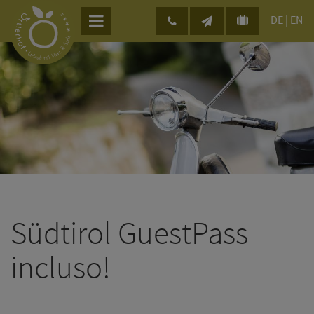
DE
|
EN
Südtirol GuestPass
incluso!