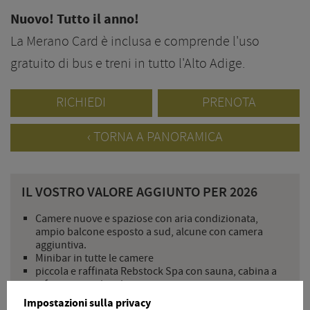
Nuovo! Tutto il anno!
La Merano Card è inclusa e comprende l'uso
gratuito di bus e treni in tutto l'Alto Adige.
RICHIEDI
PRENOTA
TORNA A PANORAMICA
IL VOSTRO VALORE AGGIUNTO PER 2026
Camere nuove e spaziose con aria condizionata,
ampio balcone esposto a sud, alcune con camera
aggiuntiva.
Minibar in tutte le camere
piccola e raffinata Rebstock Spa con sauna, cabina a
infrarossi e sala relax
piscina a sfioro riscaldata di 16x6 m
Impostazioni sulla privacy