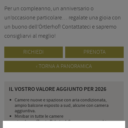
Per un compleanno, un anniversario o
un’occasione particolare… regalate una gioia con
un buono dell’Örtlerhof! Contattateci e sapremo
consigliarvi al meglio!
RICHIEDI
PRENOTA
TORNA A PANORAMICA
IL VOSTRO VALORE AGGIUNTO PER 2026
Camere nuove e spaziose con aria condizionata,
ampio balcone esposto a sud, alcune con camera
aggiuntiva.
Minibar in tutte le camere
piccola e raffinata Rebstock Spa con sauna, cabina a
infrarossi e sala relax