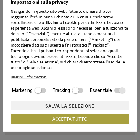
Impostazioni sulla privacy
piscina a sfioro riscaldata di 16x6 m
Alto Adige Guest Pass tutto l'anno.
Navigando in questo sito web, l'utente dichiara di aver
raggiunto l'età minima richiesta di 16 anni. Desideriamo
sottolineare che utilizziamo i cookie per ottimizzare la vostra
esperienza web. Alcuni di essi sono necessari per la funzionalità
del sito ("Essenziali"), mentre altri ci aiutano a mostrarvi
pubblicità personalizzata da parte di terzi ("Marketing") o a
raccogliere dati sugli utenti a fini statistici ("Tracking")
Facendo clic sui pulsanti corrispondenti, si seleziona quali
tecnologie devono essere utilizzate; facendo clic su "Accetta
LA NOSTRA CARTELLA OSPITI DIGITALE
tutto" o "Salva selezione", si dichiara di autorizzare l'uso delle
tecnologie selezionate.
Nella nostra cartella ospiti digitale troverete tutto ciò che
riguarda la vostra vacanza all'Hotel Örtlerhof.
Ulteriori informazioni
Marketing
Tracking
Essenziale
360° TOUR
SALVA LA SELEZIONE
Clicca qui per andare al tour 360 °
ACCETTA TUTTO