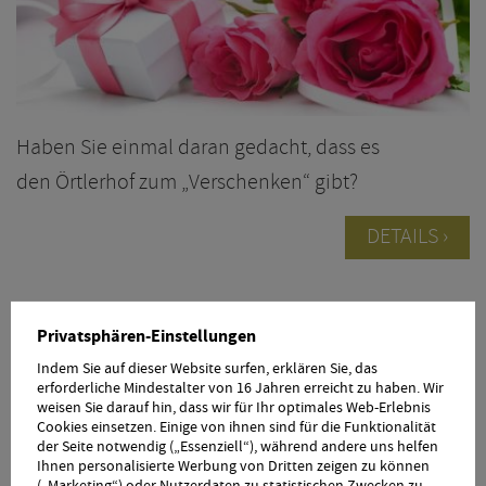
Haben Sie einmal daran gedacht, dass es
den Örtlerhof zum „Verschenken“ gibt?
DETAILS
Herbst-Zeit!
Privatsphären-Einstellungen
Indem Sie auf dieser Website surfen, erklären Sie, das
17.10. - 31.10.26
31.10. - 08.11.26
erforderliche Mindestalter von 16 Jahren erreicht zu haben. Wir
weisen Sie darauf hin, dass wir für Ihr optimales Web-Erlebnis
Cookies einsetzen. Einige von ihnen sind für die Funktionalität
der Seite notwendig („Essenziell“), während andere uns helfen
Ihnen personalisierte Werbung von Dritten zeigen zu können
(„Marketing“) oder Nutzerdaten zu statistischen Zwecken zu