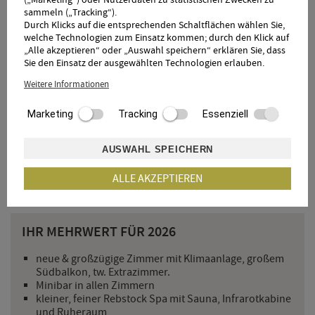
sammeln („Tracking“).
Durch Klicks auf die entsprechenden Schaltflächen wählen Sie,
welche Technologien zum Einsatz kommen; durch den Klick auf
„Alle akzeptieren“ oder „Auswahl speichern“ erklären Sie, dass
Sie den Einsatz der ausgewählten Technologien erlauben.
Weitere Informationen
7 Tage urlauben mit der Verwöhn-Halbpension
Marketing
Tracking
Essenziell
und ...
AUSWAHL SPEICHERN
DETAILS
ALLE AKZEPTIEREN
IHR MEHRWERT FÜR 2026
neue & großzügige Zimmer mit Klimaanlage, großem
Südbalkon, tw. Extrazimmer.
Minibar in allen Zimmern
kleiner, feiner Rebstock Spa mit Sauna, Infrarotkabine
und Ruheraum