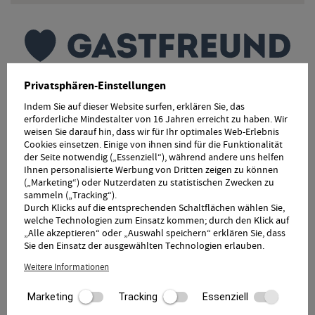
Privatsphären-Einstellungen
UNSERE DIGITALE GÄSTEMAPPE
Indem Sie auf dieser Website surfen, erklären Sie, das
erforderliche Mindestalter von 16 Jahren erreicht zu haben. Wir
In unserer digitalen Gästemappe finden Sie alles rund um
weisen Sie darauf hin, dass wir für Ihr optimales Web-Erlebnis
Ihren Urlaub im Hotel Örtlerhof.
Cookies einsetzen. Einige von ihnen sind für die Funktionalität
der Seite notwendig („Essenziell“), während andere uns helfen
Ihnen personalisierte Werbung von Dritten zeigen zu können
(„Marketing“) oder Nutzerdaten zu statistischen Zwecken zu
sammeln („Tracking“).
Durch Klicks auf die entsprechenden Schaltflächen wählen Sie,
welche Technologien zum Einsatz kommen; durch den Klick auf
„Alle akzeptieren“ oder „Auswahl speichern“ erklären Sie, dass
Sie den Einsatz der ausgewählten Technologien erlauben.
Weitere Informationen
Marketing
Tracking
Essenziell