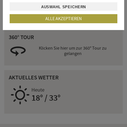
HERBST-ZEIT!
AUSWAHL SPEICHERN
7 Tage urlauben mit der Verwöhn-Halbpension und ...
ALLE AKZEPTIEREN
360° TOUR
Klicken Sie hier um zur 360° Tour zu
gelangen
AKTUELLES WETTER
B
Heute
18° / 33°