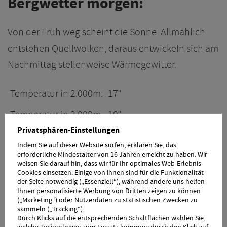
Bergwetter morgen:
Von der Früh weg scheint die Sonne. Allmählich
entstehen Quellwolken, daraus entwickeln sich am
Nachmittag stellenweise Wärmegewitter.
Temperatur in 2.000m:
17°
Temperatur in 3.000m:
10°
Privatsphären-Einstellungen
4400
0° Grenze:
Indem Sie auf dieser Website surfen, erklären Sie, das
m
erforderliche Mindestalter von 16 Jahren erreicht zu haben. Wir
weisen Sie darauf hin, dass wir für Ihr optimales Web-Erlebnis
Cookies einsetzen. Einige von ihnen sind für die Funktionalität
Wetter Entwicklung
der Seite notwendig („Essenziell“), während andere uns helfen
Ihnen personalisierte Werbung von Dritten zeigen zu können
(„Marketing“) oder Nutzerdaten zu statistischen Zwecken zu
sammeln („Tracking“).
Am Montag wechseln sich Sonne und Wolken ab.
Durch Klicks auf die entsprechenden Schaltflächen wählen Sie,
welche Technologien zum Einsatz kommen; durch den Klick auf