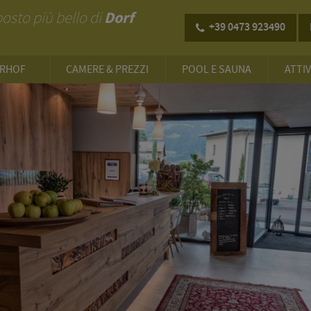
Dorf
 posto più bello di
+39 0473 923490
ERHOF
CAMERE & PREZZI
POOL E SAUNA
ATTIV