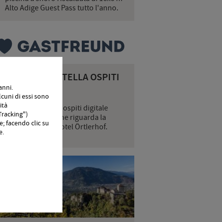
Alto Adige Guest Pass tutto l'anno.
LA NOSTRA CARTELLA OSPITI
anni.
IGITALE
cuni di essi sono
ità
ella nostra cartella ospiti digitale
"Tracking")
roverete tutto ciò che riguarda la
e; facendo clic su
ostra vacanza all'Hotel Örtlerhof.
e.