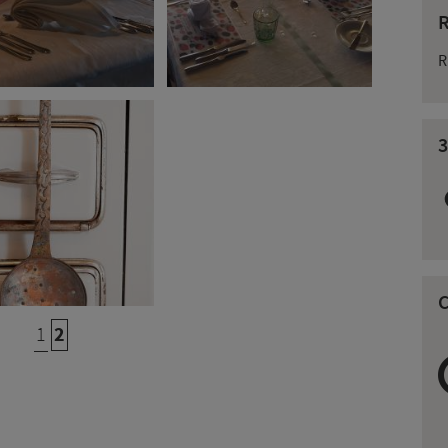
R
3
1
2