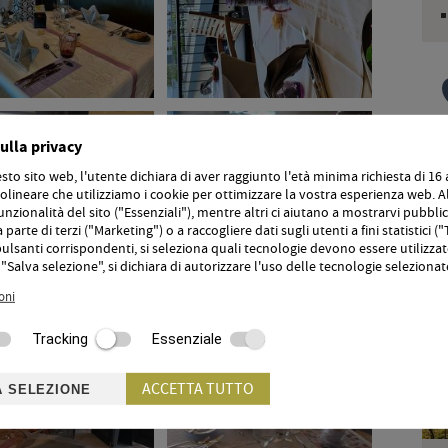
ulla privacy
to sito web, l'utente dichiara di aver raggiunto l'età minima richiesta di 16 
D
lineare che utilizziamo i cookie per ottimizzare la vostra esperienza web. Al
unzionalità del sito ("Essenziali"), mentre altri ci aiutano a mostrarvi pubblic
N
parte di terzi ("Marketing") o a raccogliere dati sugli utenti a fini statistici (
t
pulsanti corrispondenti, si seleziona quali tecnologie devono essere utilizzat
v
"Salva selezione", si dichiara di autorizzare l'uso delle tecnologie selezionat
oni
Tracking
Essenziale
ACCETTA TUTTO
A SELEZIONE