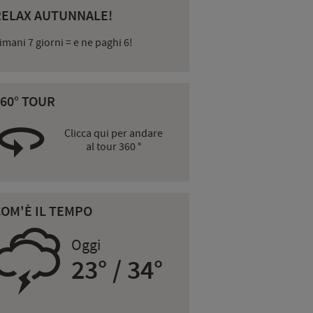
RELAX AUTUNNALE!
imani 7 giorni = e ne paghi 6!
60° TOUR
Clicca qui per andare
al tour 360 °
COM'È IL TEMPO
0
Oggi
23° / 34°