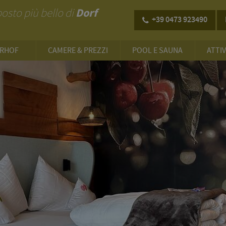
Dorf
 posto più bello di
+39 0473 923490
ERHOF
CAMERE & PREZZI
POOL E SAUNA
ATTIV