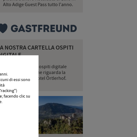
Alto Adige Guest Pass tutto l'anno.
LA NOSTRA CARTELLA OSPITI
IGITALE
ella nostra cartella ospiti digitale
roverete tutto ciò che riguarda la
anni.
ostra vacanza all'Hotel Örtlerhof.
cuni di essi sono
ità
"Tracking")
e; facendo clic su
e.