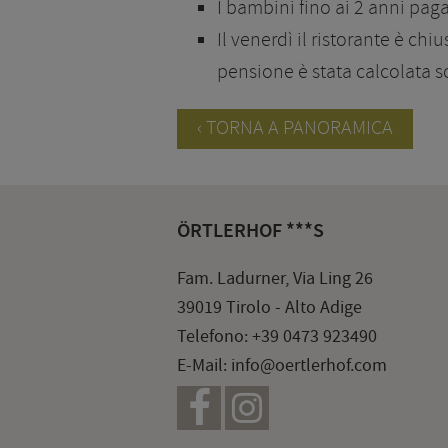
I bambini fino ai 2 anni paga
Il venerdì il ristorante è ch
pensione è stata calcolata s
TORNA A PANORAMICA
ÖRTLERHOF ***S
Fam. Ladurner, Via Ling 26
39019 Tirolo - Alto Adige
Telefono:
+39 0473 923490
E-Mail:
info@oertlerhof.com