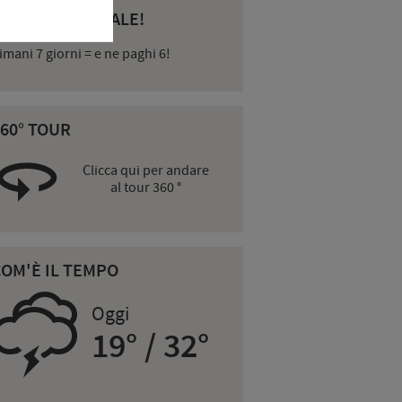
RELAX AUTUNNALE!
imani 7 giorni = e ne paghi 6!
60° TOUR
Clicca qui per andare
al tour 360 °
COM'È IL TEMPO
0
Oggi
19° / 32°