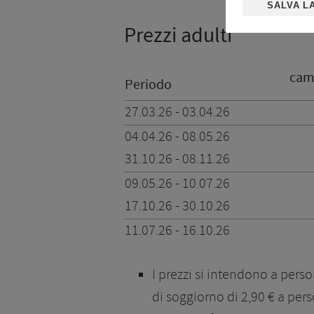
SALVA L
Prezzi adulti
cam
Periodo
27.03.26 - 03.04.26
04.04.26 - 08.05.26
31.10.26 - 08.11.26
09.05.26 - 10.07.26
17.10.26 - 30.10.26
11.07.26 - 16.10.26
I prezzi si intendono a pers
di soggiorno di 2,90 € a per