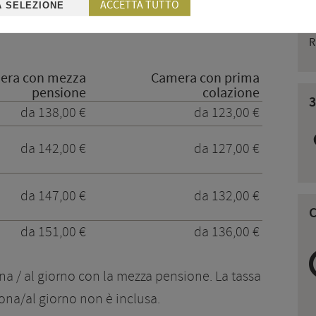
ACCETTA TUTTO
A SELEZIONE
R
era con mezza
Camera con prima
pensione
colazione
3
da 138,00 €
da 123,00 €
da 142,00 €
da 127,00 €
da 147,00 €
da 132,00 €
da 151,00 €
da 136,00 €
ona / al giorno con la mezza pensione. La tassa
sona/al giorno non è inclusa.