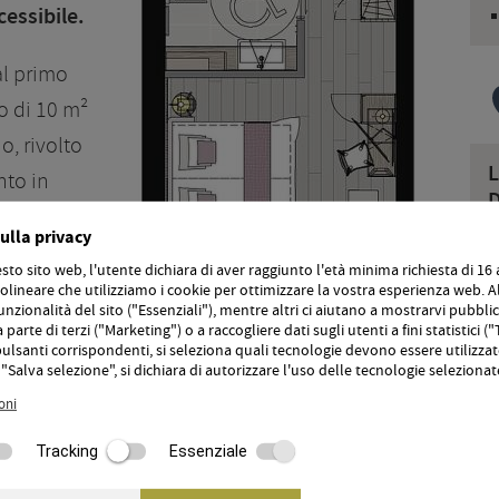
cessibile.
al primo
o di 10 m²
o, rivolto
nto in
D
telefono,
ulla privacy
N
elli,
t
to sito web, l'utente dichiara di aver raggiunto l'età minima richiesta di 16 
Fi
v
lineare che utilizziamo i cookie per ottimizzare la vostra esperienza web. Al
unzionalità del sito ("Essenziali"), mentre altri ci aiutano a mostrarvi pubblic
parte di terzi ("Marketing") o a raccogliere dati sugli utenti a fini statistici (
pulsanti corrispondenti, si seleziona quali tecnologie devono essere utilizzat
"Salva selezione", si dichiara di autorizzare l'uso delle tecnologie selezionat
oni
Tracking
Essenziale