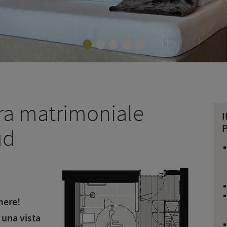
•
•
•
•
•
era matrimoniale
P
ud
mere!
 una vista