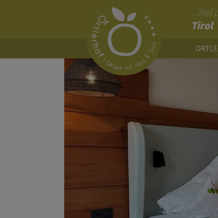
...nel
Tirol
ÖRTL