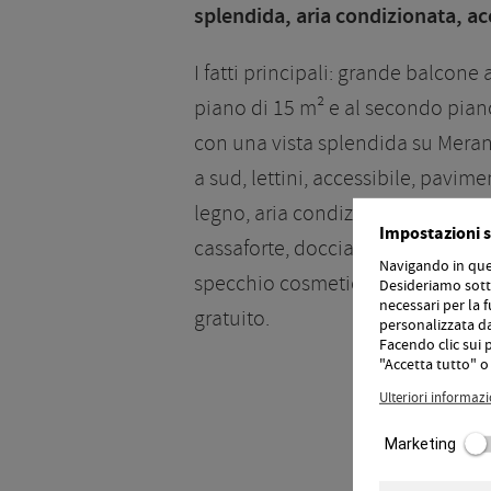
splendida, aria condizionata, ac
I fatti principali: grande balcone 
piano di 15 m² e al secondo pian
con una vista splendida su Meran
a sud, lettini, accessibile, pavime
legno, aria condizionata, TV HD, 
Impostazioni s
cassaforte, doccia/WC, asciugacap
Navigando in ques
specchio cosmetico, minibar, Wi-
Desideriamo sotto
necessari per la f
gratuito.
personalizzata da 
Facendo clic sui 
"Accetta tutto" o 
Ulteriori informazi
Marketing