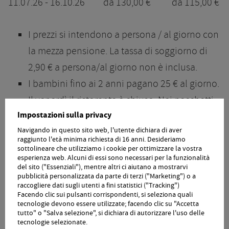
11.07.26 - 16.10.26
da 130,00 €
da 115,00 €
I prezzi si intendono a persona / al giorno con
la mezza pensione. La tassa di soggiorno di
2,90 € a persona/al giorno non è inclusa.
I bambini fino ai 2 anni pagano 25 € al giorno.
Il venerdì il ristorante è chiuso. Nei pacchetti
Impostazioni sulla privacy
settimanali la mezza pensione è stata
Navigando in questo sito web, l'utente dichiara di aver
calcolata solo per 6 cene.
raggiunto l'età minima richiesta di 16 anni. Desideriamo
sottolineare che utilizziamo i cookie per ottimizzare la vostra
esperienza web. Alcuni di essi sono necessari per la funzionalità
RICHIEDI
PRENOTA
del sito ("Essenziali"), mentre altri ci aiutano a mostrarvi
pubblicità personalizzata da parte di terzi ("Marketing") o a
TORNA A PANORAMICA
raccogliere dati sugli utenti a fini statistici ("Tracking")
Facendo clic sui pulsanti corrispondenti, si seleziona quali
tecnologie devono essere utilizzate; facendo clic su "Accetta
tutto" o "Salva selezione", si dichiara di autorizzare l'uso delle
tecnologie selezionate.
IL VOSTRO VALORE AGGIUNTO PER 2026