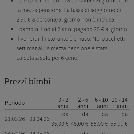
I prezzi si intendono a persona / al giorno con
la mezza pensione. La tassa di soggiorno di
2,90 € a persona/al giorno non è inclusa.
I bambini fino ai 2 anni pagano 25 € al giorno.
Il venerdì il ristorante è chiuso. Nei pacchetti
settimanali la mezza pensione è stata
calcolata solo per 6 cene.
Prezzi bimbi
0 - 2
2 - 6
6 - 10
10 - 14
Periodo
anni
anni
anni
anni
da
da
da
da
21.03.26 - 03.04.26
35,00 €
45,00 €
55,00 €
65,00 €
8