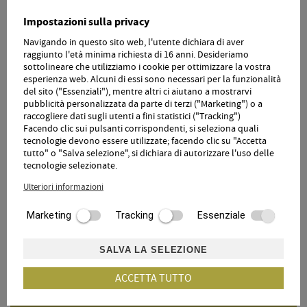
04.04.26 - 08.05.26
da
da
da
da
31.10.26 - 07.11.26
35,00 €
45,00 €
55,00 €
65,00 €
8
Impostazioni sulla privacy
Navigando in questo sito web, l'utente dichiara di aver
09.05.26 - 10.07.26
da
da
da
da
raggiunto l'età minima richiesta di 16 anni. Desideriamo
17.10.26 - 30.10.26
35,00 €
45,00 €
55,00 €
65,00 €
8
sottolineare che utilizziamo i cookie per ottimizzare la vostra
esperienza web. Alcuni di essi sono necessari per la funzionalità
da
da
da
da
del sito ("Essenziali"), mentre altri ci aiutano a mostrarvi
11.07.26 - 16.10.26
pubblicità personalizzata da parte di terzi ("Marketing") o a
35,00 €
45,00 €
55,00 €
65,00 €
8
raccogliere dati sugli utenti a fini statistici ("Tracking")
Facendo clic sui pulsanti corrispondenti, si seleziona quali
tecnologie devono essere utilizzate; facendo clic su "Accetta
prezzi a partire di due adulti
tutto" o "Salva selezione", si dichiara di autorizzare l'uso delle
tecnologie selezionate.
incluso mezza pensione
Ulteriori informazioni
tassa di soggiorno di € 2,90 a pers./a notte
Marketing
Tracking
Essenziale
extra a partire il 14. compleanno.
SALVA LA SELEZIONE
RICHIEDI
PRENOTA
ACCETTA TUTTO
TORNA A PANORAMICA