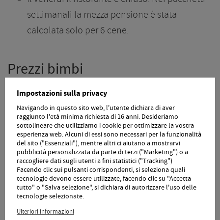
settimanali la mezza pensione è stata
calcolata solo per 6 cene.
Prezzi bimbi
Impostazioni sulla privacy
0 - 2
2 - 6
6 - 10
10 - 14
Periodo
anni
anni
anni
anni
Navigando in questo sito web, l'utente dichiara di aver
raggiunto l'età minima richiesta di 16 anni. Desideriamo
da
da
da
da
sottolineare che utilizziamo i cookie per ottimizzare la vostra
21.03.26 - 03.04.26
esperienza web. Alcuni di essi sono necessari per la funzionalità
35,00 €
45,00 €
55,00 €
65,00 €
6
del sito ("Essenziali"), mentre altri ci aiutano a mostrarvi
pubblicità personalizzata da parte di terzi ("Marketing") o a
04.04.26 - 08.05.26
da
da
da
da
raccogliere dati sugli utenti a fini statistici ("Tracking")
31.10.26 - 07.11.26
35,00 €
45,00 €
55,00 €
65,00 €
8
Facendo clic sui pulsanti corrispondenti, si seleziona quali
tecnologie devono essere utilizzate; facendo clic su "Accetta
09.05.26 - 10.07.26
da
da
da
da
tutto" o "Salva selezione", si dichiara di autorizzare l'uso delle
tecnologie selezionate.
17.10.26 - 30.10.26
35,00 €
45,00 €
55,00 €
65,00 €
8
Ulteriori informazioni