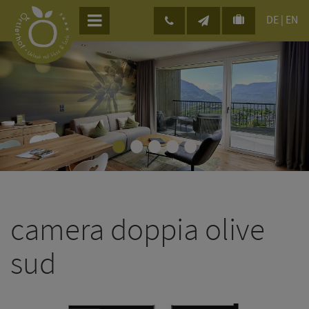
DE
|
EN
•
•
•
•
•
camera doppia olive
sud