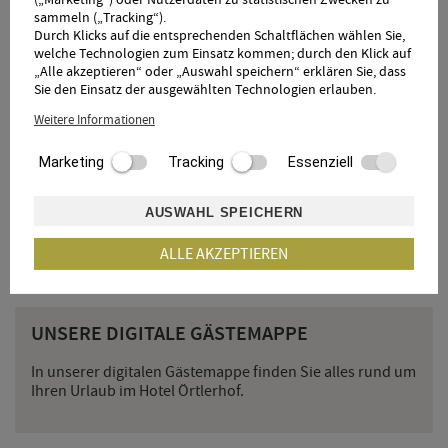
sammeln („Tracking“).
IHR MEHRWERT FÜR 2026
Durch Klicks auf die entsprechenden Schaltflächen wählen Sie,
welche Technologien zum Einsatz kommen; durch den Klick auf
neue & großzügige Zimmer mit Klimaanlage, großem
„Alle akzeptieren“ oder „Auswahl speichern“ erklären Sie, dass
Südbalkon, tw. Extrazimmer.
Sie den Einsatz der ausgewählten Technologien erlauben.
Minibar in allen Zimmern
kleiner, feiner Rebstock Spa mit Sauna, Infrarotkabine
Weitere Informationen
und Ruheraum
16x6 m beheizter Infinity Pool
Marketing
Tracking
Essenziell
Südtirol Guest Pass das ganze Jahr.
AUSWAHL SPEICHERN
ALLE AKZEPTIEREN
UNSERE DIGITALE GÄSTEMAPPE
In unserer digitalen Gästemappe finden Sie alles rund um
Ihren Urlaub im Hotel Örtlerhof.